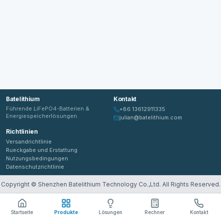
Batelithium
Kontakt
Führende LiFePO4-Batterien &
+86 13612911335
Energiespeicherlösungen.
julian@batelithium.com
Richtlinien
Versandrichtlinie
Rueckgabe und Erstattung
Nutzungsbedingungen
Datenschutzrichtlinie
Copyright ©
Shenzhen Batelithium Technology Co.,Ltd
. All Rights Reserved.
Startseite
Produkte
Lösungen
Rechner
Kontakt